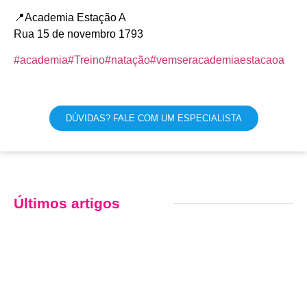
📍Academia Estação A
Rua 15 de novembro 1793
#academia
#Treino
#natação
#vemseracademiaestacaoa
DÚVIDAS? FALE COM UM ESPECIALISTA
Últimos artigos