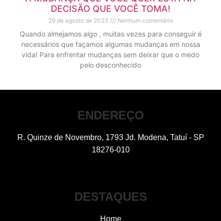
DECISÃO QUE VOCÊ TOMA!
29 de agosto de 2023
Nenhum comentário
Quando almejamos algo , muitas vezes para conseguir é
necessários que façamos algumas mudanças em nossa
vida! Para enfrentar mudanças sem deixar que o medo
pelo desconhecido
ENDEREÇO
R. Quinze de Novembro, 1793 Jd. Modena, Tatuí - SP
18276-010
DESTAQUES
Home