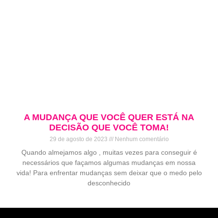
A MUDANÇA QUE VOCÊ QUER ESTÁ NA
DECISÃO QUE VOCÊ TOMA!
29 de agosto de 2023
Nenhum comentário
Quando almejamos algo , muitas vezes para conseguir é
necessários que façamos algumas mudanças em nossa
vida! Para enfrentar mudanças sem deixar que o medo pelo
desconhecido